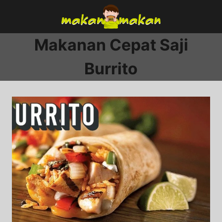
Skip
to
content
Makanan Cepat Saji
Burrito