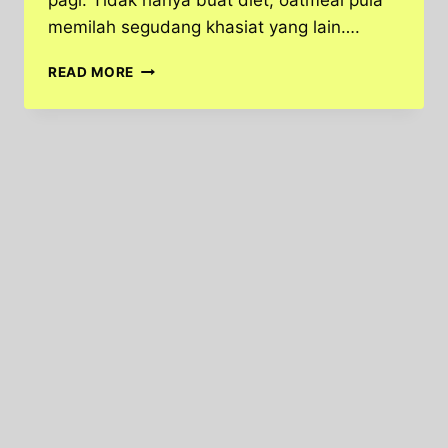
pagi. Tidak hanya buat diet, oatmeal pula
memilah segudang khasiat yang lain….
MAKANAN
READ MORE
SEHAT
OATMEAL
OLAHAN
GANDUM
YANG
LEZAT
DAN
BERGIZI