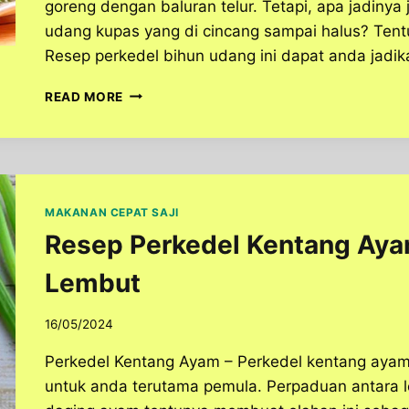
goreng dengan baluran telur. Tetapi, apa jadinya 
udang kupas yang di cincang sampai halus? Tentu
Resep perkedel bihun udang ini dapat anda jadi
CARA
READ MORE
BUAT
PERKEDEL
BIHUN
UDANG
UNTUK
MENU
MAKANAN CEPAT SAJI
HARIAN
Resep Perkedel Kentang Aya
DI
RUMAH
Lembut
16/05/2024
Perkedel Kentang Ayam – Perkedel kentang ayam 
untuk anda terutama pemula. Perpaduan antara l