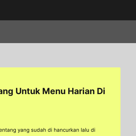
ang Untuk Menu Harian Di
tang yang sudah di hancurkan lalu di