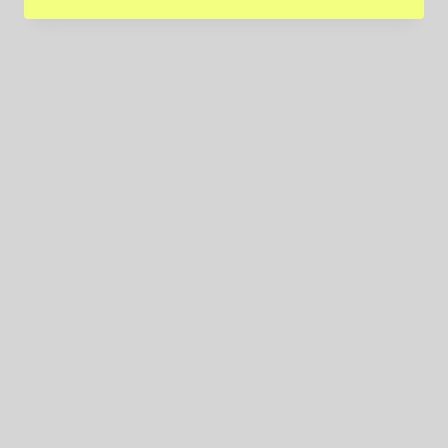
BUAH
SEGAR
YANG
MENGGUGAH
SELERA