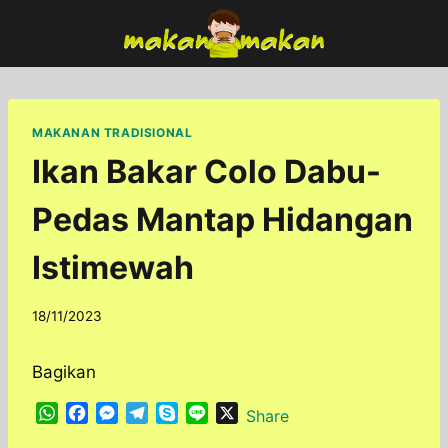
Skip
to
content
MAKANAN TRADISIONAL
Ikan Bakar Colo Dabu-
Pedas Mantap Hidangan
Istimewah
By
18/11/2023
adminfoodfun
Bagikan
W
F
M
T
S
L
X
Share
h
a
e
e
k
i