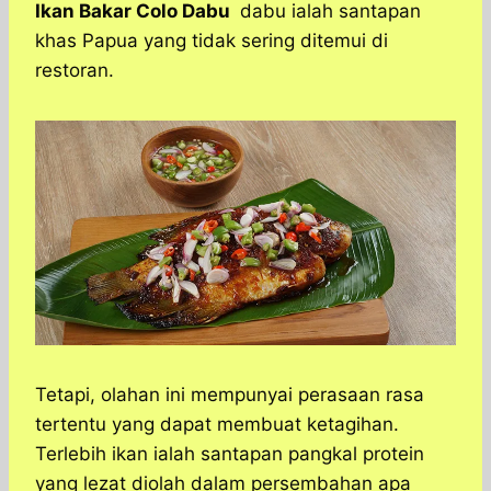
a
c
s
l
y
n
Ikan Bakar Colo Dabu
dabu ialah santapan
t
e
s
e
p
e
khas Papua yang tidak sering ditemui di
s
b
e
g
e
restoran.
A
o
n
r
p
o
g
a
p
k
e
m
r
Tetapi, olahan ini mempunyai perasaan rasa
tertentu yang dapat membuat ketagihan.
Terlebih ikan ialah santapan pangkal protein
yang lezat diolah dalam persembahan apa