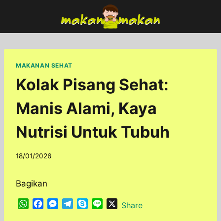
Skip
to
content
MAKANAN SEHAT
Kolak Pisang Sehat:
Manis Alami, Kaya
Nutrisi Untuk Tubuh
By
18/01/2026
adminfoodfun
Bagikan
W
F
M
T
S
L
X
Share
h
a
e
e
k
i