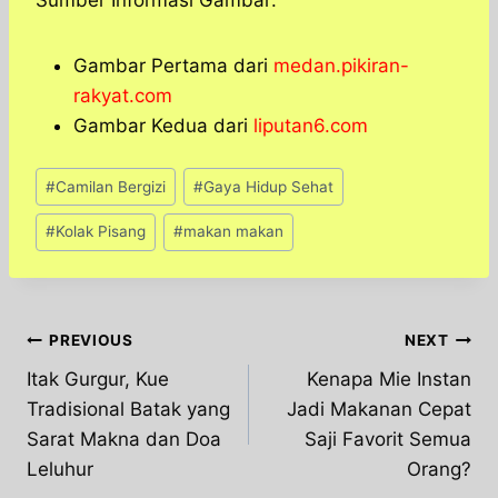
Sumber Informasi Gambar:
Gambar Pertama dari
medan.pikiran-
rakyat.com
Gambar Kedua dari
liputan6.com
Post
#
Camilan Bergizi
#
Gaya Hidup Sehat
Tags:
#
Kolak Pisang
#
makan makan
Post
PREVIOUS
NEXT
Itak Gurgur, Kue
Kenapa Mie Instan
navigation
Tradisional Batak yang
Jadi Makanan Cepat
Sarat Makna dan Doa
Saji Favorit Semua
Leluhur
Orang?