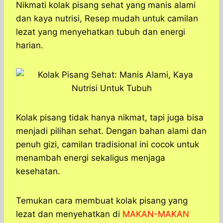
a
c
s
l
y
n
Nikmati kolak pisang sehat yang manis alami
t
e
s
e
p
e
dan kaya nutrisi, Resep mudah untuk camilan
s
b
e
g
e
lezat yang menyehatkan tubuh dan energi
A
o
n
r
harian.
p
o
g
a
p
k
e
m
r
Kolak pisang tidak hanya nikmat, tapi juga bisa
menjadi pilihan sehat. Dengan bahan alami dan
penuh gizi, camilan tradisional ini cocok untuk
menambah energi sekaligus menjaga
kesehatan.
Temukan cara membuat kolak pisang yang
lezat dan menyehatkan di
MAKAN-MAKAN