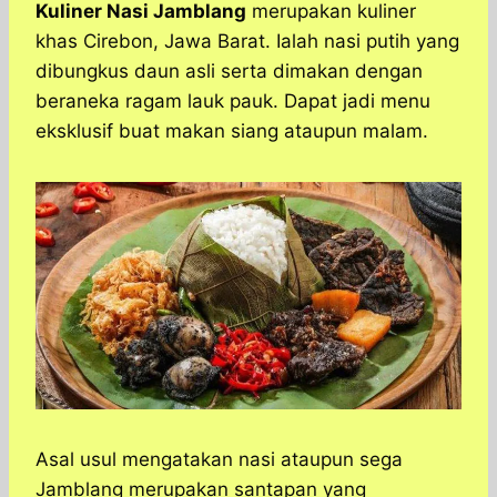
a
c
s
l
y
n
Kuliner Nasi Jamblang
merupakan kuliner
t
e
s
e
p
e
khas Cirebon, Jawa Barat. Ialah nasi putih yang
s
b
e
g
e
dibungkus daun asli serta dimakan dengan
A
o
n
r
beraneka ragam lauk pauk. Dapat jadi menu
p
o
g
a
eksklusif buat makan siang ataupun malam.
p
k
e
m
r
Asal usul mengatakan nasi ataupun sega
Jamblang merupakan santapan yang