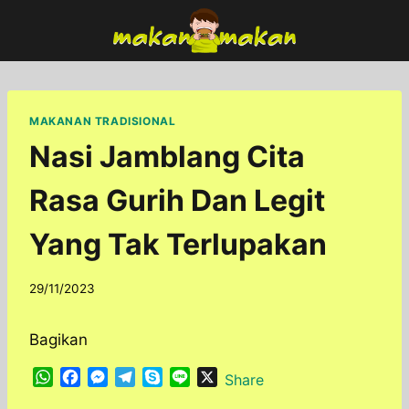
Skip
to
content
MAKANAN TRADISIONAL
Nasi Jamblang Cita
Rasa Gurih Dan Legit
Yang Tak Terlupakan
By
29/11/2023
adminfoodfun
Bagikan
W
F
M
T
S
L
X
Share
h
a
e
e
k
i