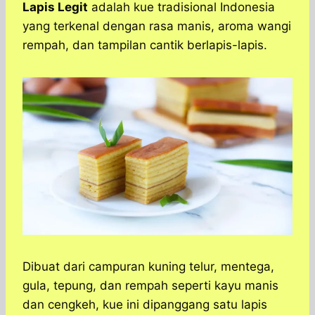
a
c
s
l
y
n
Lapis Legit
adalah kue tradisional Indonesia
t
e
s
e
p
e
yang terkenal dengan rasa manis, aroma wangi
s
b
e
g
e
rempah, dan tampilan cantik berlapis-lapis.
A
o
n
r
p
o
g
a
p
k
e
m
r
Dibuat dari campuran kuning telur, mentega,
gula, tepung, dan rempah seperti kayu manis
dan cengkeh, kue ini dipanggang satu lapis