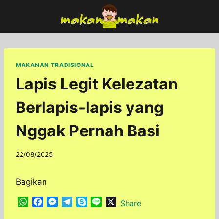
Skip
to
content
MAKANAN TRADISIONAL
Lapis Legit Kelezatan
Berlapis-lapis yang
Nggak Pernah Basi
By
22/08/2025
adminfoodfun
Bagikan
W
F
M
T
S
L
X
Share
h
a
e
e
k
i