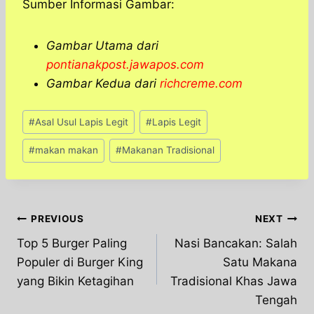
Sumber Informasi Gambar:
Gambar Utama dari
pontianakpost.jawapos.com
Gambar Kedua dari
richcreme.com
Post
#
Asal Usul Lapis Legit
#
Lapis Legit
Tags:
#
makan makan
#
Makanan Tradisional
Post
PREVIOUS
NEXT
Top 5 Burger Paling
Nasi Bancakan: Salah
navigation
Populer di Burger King
Satu Makana
yang Bikin Ketagihan
Tradisional Khas Jawa
Tengah