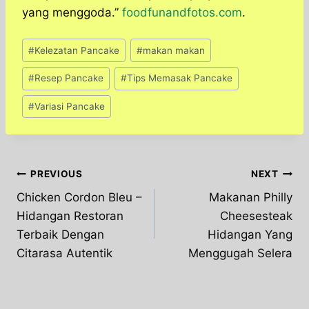
yang menggoda.”
foodfunandfotos.com
.
Post
#
Kelezatan Pancake
#
makan makan
Tags:
#
Resep Pancake
#
Tips Memasak Pancake
#
Variasi Pancake
Post
PREVIOUS
NEXT
Chicken Cordon Bleu –
Makanan Philly
navigation
Hidangan Restoran
Cheesesteak
Terbaik Dengan
Hidangan Yang
Citarasa Autentik
Menggugah Selera