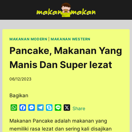
Skip
to
content
MAKANAN MODERN
|
MAKANAN WESTERN
Pancake, Makanan Yang
Manis Dan Super lezat
By
06/12/2023
adminfoodfun
Bagikan
W
F
M
T
S
L
X
Share
h
a
e
e
k
i
a
c
s
l
y
n
Makanan Pancake adalah makanan yang
t
e
s
e
p
e
memiliki rasa lezat dan sering kali disajikan