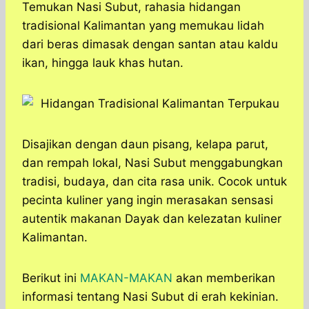
a
c
s
l
y
n
Temukan Nasi Subut, rahasia hidangan
t
e
s
e
p
e
tradisional Kalimantan yang memukau lidah
s
b
e
g
e
dari beras dimasak dengan santan atau kaldu
A
o
n
r
ikan, hingga lauk khas hutan.
p
o
g
a
p
k
e
m
r
Disajikan dengan daun pisang, kelapa parut,
dan rempah lokal, Nasi Subut menggabungkan
tradisi, budaya, dan cita rasa unik. Cocok untuk
pecinta kuliner yang ingin merasakan sensasi
autentik makanan Dayak dan kelezatan kuliner
Kalimantan.
Berikut ini
MAKAN-MAKAN
akan memberikan
informasi tentang Nasi Subut di erah kekinian.