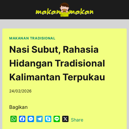
Skip
to
content
MAKANAN TRADISIONAL
Nasi Subut, Rahasia
Hidangan Tradisional
Kalimantan Terpukau
By
24/02/2026
adminfoodfun
Bagikan
W
F
M
T
S
L
X
Share
h
a
e
e
k
i