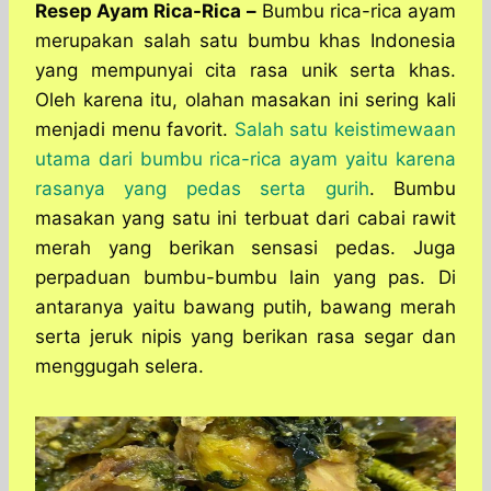
a
c
s
l
y
n
Resep Ayam Rica-Rica –
Bumbu rica-rica ayam
t
e
s
e
p
e
merupakan salah satu bumbu khas Indonesia
s
b
e
g
e
yang mempunyai cita rasa unik serta khas.
A
o
n
r
Oleh karena itu, olahan masakan ini sering kali
p
o
g
a
menjadi menu favorit.
Salah satu keistimewaan
p
k
e
m
r
utama dari bumbu rica-rica ayam yaitu karena
rasanya yang pedas serta gurih
. Bumbu
masakan yang satu ini terbuat dari cabai rawit
merah yang berikan sensasi pedas. Juga
perpaduan bumbu-bumbu lain yang pas. Di
antaranya yaitu bawang putih, bawang merah
serta jeruk nipis yang berikan rasa segar dan
menggugah selera.