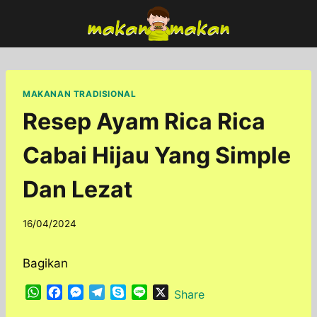
Skip
to
content
MAKANAN TRADISIONAL
Resep Ayam Rica Rica
Cabai Hijau Yang Simple
Dan Lezat
By
16/04/2024
adminfoodfun
Bagikan
W
F
M
T
S
L
X
Share
h
a
e
e
k
i