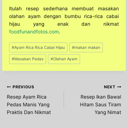
Itulah resep sederhana membuat masakan
olahan ayam dengan bumbu rica-rica cabai
hijau yang enak dan nikmat
foodfunandfotos.com
.
Post
#
Ayam Rica Rica Cabai Hijau
#
makan makan
Tags:
#
Masakan Pedas
#
Olahan Ayam
Post
PREVIOUS
NEXT
Resep Ayam Rica
Resep Ikan Bawal
navigation
Pedas Manis Yang
Hitam Saus Tiram
Praktis Dan Nikmat
Yang Nimat