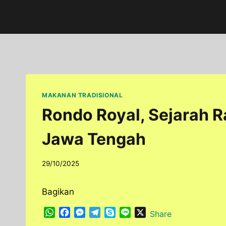
Skip
to
content
MAKANAN TRADISIONAL
Rondo Royal, Sejarah R
Jawa Tengah
By
29/10/2025
adminfoodfun
Bagikan
W
F
M
T
S
L
X
Share
h
a
e
e
k
i