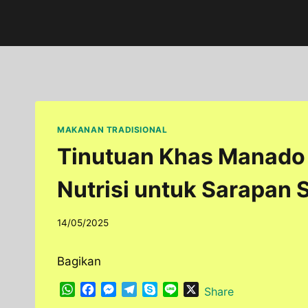
Skip
to
content
MAKANAN TRADISIONAL
Tinutuan Khas Manado
Nutrisi untuk Sarapan 
By
14/05/2025
adminfoodfun
Bagikan
W
F
M
T
S
L
X
Share
h
a
e
e
k
i