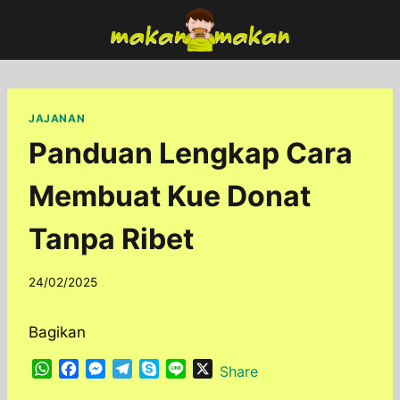
Skip
to
content
JAJANAN
Panduan Lengkap Cara
Membuat Kue Donat
Tanpa Ribet
By
24/02/2025
adminfoodfun
Bagikan
W
F
M
T
S
L
X
Share
h
a
e
e
k
i