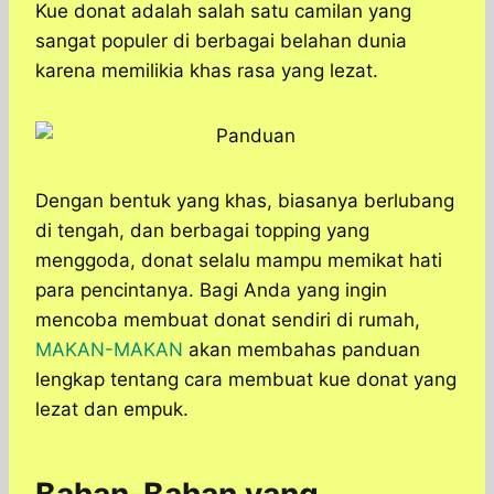
a
c
s
l
y
n
Kue donat adalah salah satu camilan yang
t
e
s
e
p
e
sangat populer di berbagai belahan dunia
s
b
e
g
e
karena memilikia khas rasa yang lezat.
A
o
n
r
p
o
g
a
p
k
e
m
r
Dengan bentuk yang khas, biasanya berlubang
di tengah, dan berbagai topping yang
menggoda, donat selalu mampu memikat hati
para pencintanya. Bagi Anda yang ingin
mencoba membuat donat sendiri di rumah,
MAKAN-MAKAN
akan membahas panduan
lengkap tentang cara membuat kue donat yang
lezat dan empuk.