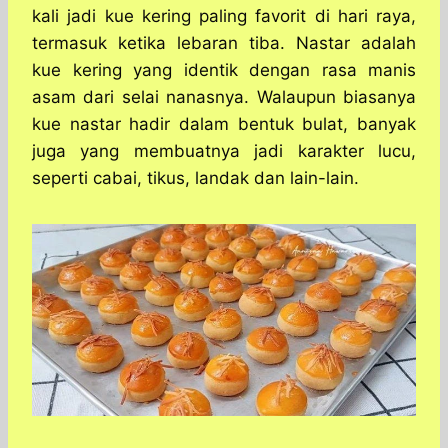
s
b
e
g
e
kali jadi kue kering paling favorit di hari raya,
A
o
n
r
termasuk ketika lebaran tiba. Nastar adalah
p
o
g
a
kue kering yang identik dengan rasa manis
p
k
e
m
r
asam dari selai nanasnya. Walaupun biasanya
kue nastar hadir dalam bentuk bulat, banyak
juga yang membuatnya jadi karakter lucu,
seperti cabai, tikus, landak dan lain-lain.