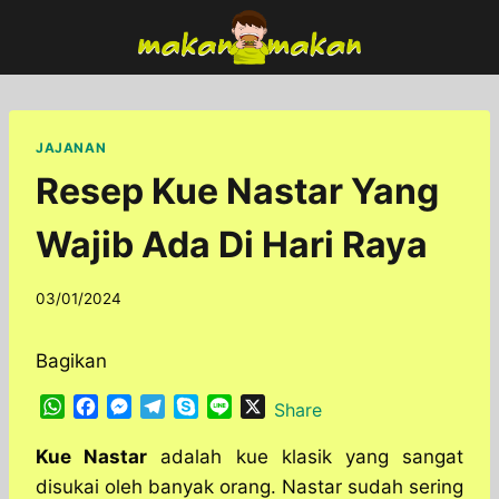
Skip
to
content
JAJANAN
Resep Kue Nastar Yang
Wajib Ada Di Hari Raya
By
03/01/2024
adminfoodfun
Bagikan
W
F
M
T
S
L
X
Share
h
a
e
e
k
i
a
c
s
l
y
n
Kue Nastar
adalah kue klasik yang sangat
t
e
s
e
p
e
disukai oleh banyak orang. Nastar sudah sering