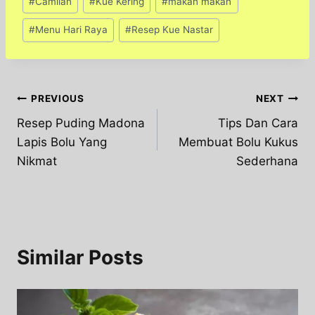
#
Camilan
#
Kue Kering
#
makan makan
Tags:
#
Menu Hari Raya
#
Resep Kue Nastar
Post
PREVIOUS
NEXT
Resep Puding Madona
Tips Dan Cara
navigation
Lapis Bolu Yang
Membuat Bolu Kukus
Nikmat
Sederhana
Similar Posts