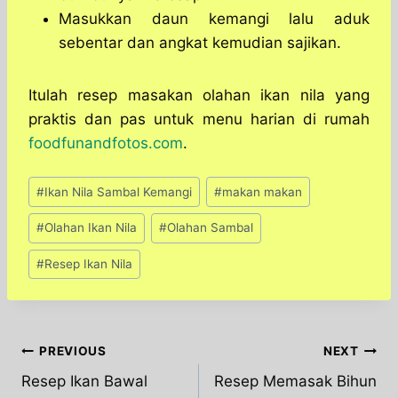
Masukkan daun kemangi lalu aduk
sebentar dan angkat kemudian sajikan.
Itulah resep masakan olahan ikan nila yang
praktis dan pas untuk menu harian di rumah
foodfunandfotos.com
.
Post
#
Ikan Nila Sambal Kemangi
#
makan makan
Tags:
#
Olahan Ikan Nila
#
Olahan Sambal
#
Resep Ikan Nila
Post
PREVIOUS
NEXT
Resep Ikan Bawal
Resep Memasak Bihun
navigation