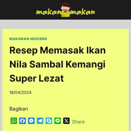
Skip
to
content
MAKANAN MODERN
Resep Memasak Ikan
Nila Sambal Kemangi
Super Lezat
By
18/04/2024
adminfoodfun
Bagikan
W
F
M
T
S
L
X
Share
h
a
e
e
k
i