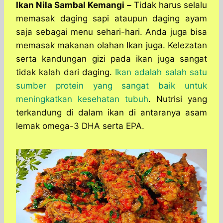
a
c
s
l
y
n
Ikan Nila Sambal Kemangi –
Tidak harus selalu
t
e
s
e
p
e
memasak daging sapi ataupun daging ayam
s
b
e
g
e
saja sebagai menu sehari-hari. Anda juga bisa
A
o
n
r
memasak makanan olahan Ikan juga. Kelezatan
p
o
g
a
serta kandungan gizi pada ikan juga sangat
p
k
e
m
r
tidak kalah dari daging.
Ikan adalah salah satu
sumber protein yang sangat baik untuk
meningkatkan kesehatan tubuh
. Nutrisi yang
terkandung di dalam ikan di antaranya asam
lemak omega-3 DHA serta EPA.