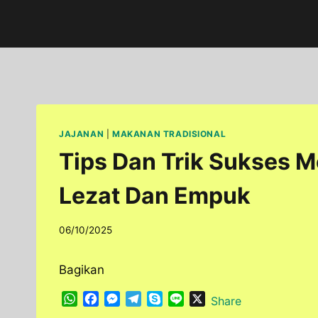
Skip
to
content
JAJANAN
|
MAKANAN TRADISIONAL
Tips Dan Trik Sukses 
Lezat Dan Empuk
By
06/10/2025
adminfoodfun
Bagikan
W
F
M
T
S
L
X
Share
h
a
e
e
k
i