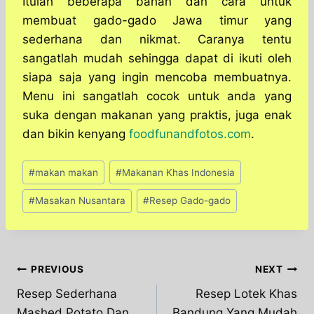
Itulah beberapa bahan dan cara untuk
membuat gado-gado Jawa timur yang
sederhana dan nikmat. Caranya tentu
sangatlah mudah sehingga dapat di ikuti oleh
siapa saja yang ingin mencoba membuatnya.
Menu ini sangatlah cocok untuk anda yang
suka dengan makanan yang praktis, juga enak
dan bikin kenyang
foodfunandfotos.com
.
Post
#
makan makan
#
Makanan Khas Indonesia
Tags:
#
Masakan Nusantara
#
Resep Gado-gado
Post
PREVIOUS
NEXT
Resep Sederhana
Resep Lotek Khas
navigation
Mashed Potato Dan
Bandung Yang Mudah