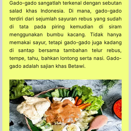
a
c
s
l
y
n
Gado-gado sangatlah terkenal dengan sebutan
t
e
s
e
p
e
salad khas Indonesia. Di mana, gado-gado
s
b
e
g
e
terdiri dari sejumlah sayuran rebus yang sudah
A
o
n
r
di tata pada piring kemudian di siram
p
o
g
a
menggunakan bumbu kacang. Tidak hanya
p
k
e
m
r
memakai sayur, tetapi gado-gado juga kadang
di santap bersama tambahan telur rebus,
tempe, tahu, bahkan lontong serta nasi. Gado-
gado adalah sajian khas Betawi.