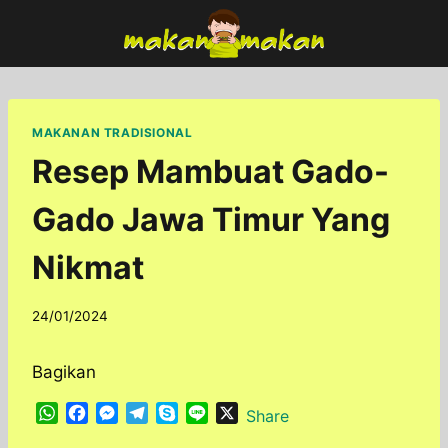
Skip
to
content
MAKANAN TRADISIONAL
Resep Mambuat Gado-
Gado Jawa Timur Yang
Nikmat
By
24/01/2024
adminfoodfun
Bagikan
W
F
M
T
S
L
X
Share
h
a
e
e
k
i