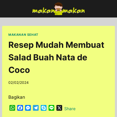
Skip
to
content
MAKANAN SEHAT
Resep Mudah Membuat
Salad Buah Nata de
Coco
By
02/02/2024
adminfoodfun
Bagikan
W
F
M
T
S
L
X
Share
h
a
e
e
k
i