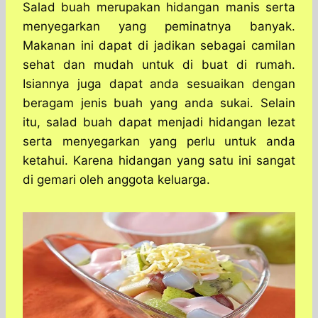
a
c
s
l
y
n
Salad buah merupakan hidangan manis serta
t
e
s
e
p
e
menyegarkan yang peminatnya banyak.
s
b
e
g
e
Makanan ini dapat di jadikan sebagai camilan
A
o
n
r
sehat dan mudah untuk di buat di rumah.
p
o
g
a
Isiannya juga dapat anda sesuaikan dengan
p
k
e
m
r
beragam jenis buah yang anda sukai. Selain
itu, salad buah dapat menjadi hidangan lezat
serta menyegarkan yang perlu untuk anda
ketahui. Karena hidangan yang satu ini sangat
di gemari oleh anggota keluarga.