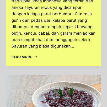
tradisional khas Indonesia yang terdiri dari
aneka sayuran rebus yang dicampur
dengan kelapa parut berbumbu. Cita rasa
gurih dan pedas dari kelapa parut yang
dibumbui dengan rempah seperti bawang
putih, kencur, cabai, dan garam menjadikan
urap sangat khas dan menggugah selera.
Sayuran yang biasa digunakan…
URAP:
READ MORE
MAKANAN
SEHAT
YANG
BISA
BIKIN
KAMU
KETAGIHAN!