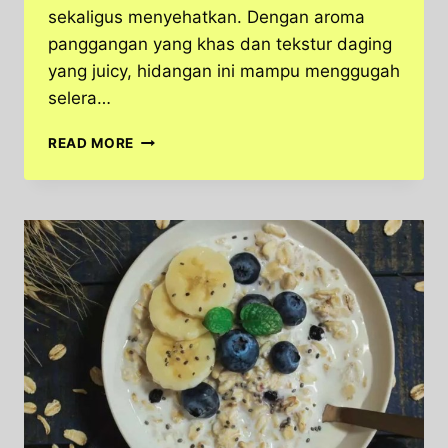
sekaligus menyehatkan. Dengan aroma
panggangan yang khas dan tekstur daging
yang juicy, hidangan ini mampu menggugah
selera…
WANGI
READ MORE
PANGGANGNYA
BIKIN
LAPAR!
DADA
AYAM
JUICY
INI
BIKIN
AIR
LIUR
NETES