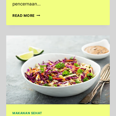
pencernaan…
MANFAAT
READ MORE
KACANG
HIJAU
UNTUK
KESEHATAN,
MURAH
TAPI
KAYA
NUTRISI
MAKANAN SEHAT