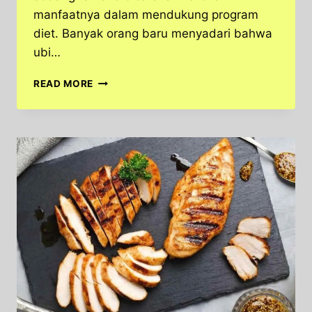
manfaatnya dalam mendukung program
diet. Banyak orang baru menyadari bahwa
ubi…
VIRAL!
READ MORE
UBI
JALAR
BISA
BIKIN
DIET
BERHASIL,
BANYAK
ORANG
BARU
TAHU
SEKARANG