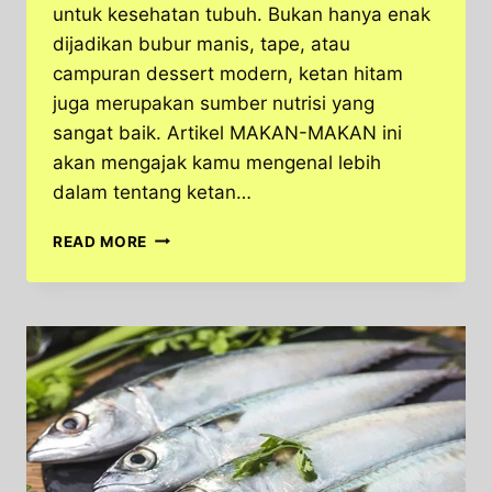
untuk kesehatan tubuh. Bukan hanya enak
dijadikan bubur manis, tape, atau
campuran dessert modern, ketan hitam
juga merupakan sumber nutrisi yang
sangat baik. Artikel MAKAN-MAKAN ini
akan mengajak kamu mengenal lebih
dalam tentang ketan…
KETAN
READ MORE
HITAM:
SI
HITAM
YANG
KAYA
MANFAAT
DAN
RASA