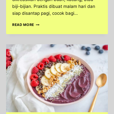
biji-bijian. Praktis dibuat malam hari dan
siap disantap pagi, cocok bagi…
OVERNIGHT
READ MORE
OATS,
SARAPAN
SEHAT
PRAKTIS
UNTUK
GAYA
HIDUP
AKTIF