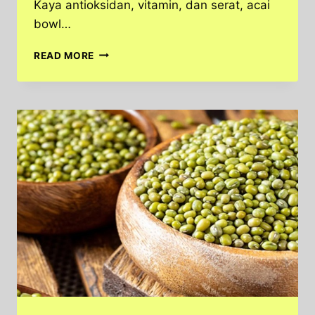
Kaya antioksidan, vitamin, dan serat, acai
bowl…
ACAI
READ MORE
BOWL,
KOMBINASI
BUAH
DAN
TOPPING
SEHAT
YANG
MENGGUGAH
SELERA